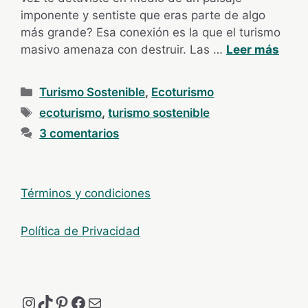
imponente y sentiste que eras parte de algo
más grande? Esa conexión es la que el turismo
masivo amenaza con destruir. Las …
Leer más
Categorías
Turismo Sostenible
,
Ecoturismo
Etiquetas
ecoturismo
,
turismo sostenible
3 comentarios
Términos y condiciones
Política de Privacidad
Instagram
TikTok
Pinterest
Facebook
Correo electrónico