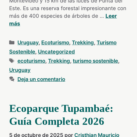
Montevideo y 15 km de las luces de Punta del
Este. Es una reserva forestal impresionante con
más de 400 especies de árboles de …
Leer
más
Categorías
Uruguay
,
Ecoturismo
,
Trekking
,
Turismo
Sostenible
,
Uncategorized
Etiquetas
ecoturismo
,
Trekking
,
turismo sostenible
,
Uruguay
Deja un comentario
Ecoparque Tupambaé:
Guía Completa 2026
5 de octubre de 2025
por
Cristhian Mauricio