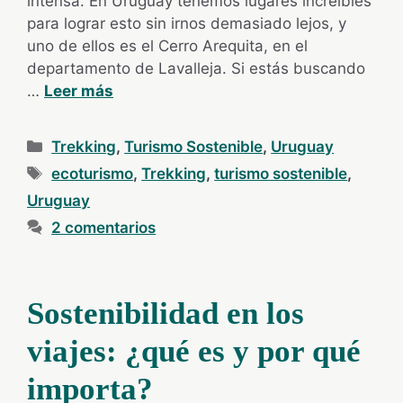
intensa. En Uruguay tenemos lugares increíbles
para lograr esto sin irnos demasiado lejos, y
uno de ellos es el Cerro Arequita, en el
departamento de Lavalleja. Si estás buscando
…
Leer más
Categorías
Trekking
,
Turismo Sostenible
,
Uruguay
Etiquetas
ecoturismo
,
Trekking
,
turismo sostenible
,
Uruguay
2 comentarios
Sostenibilidad en los
viajes: ¿qué es y por qué
importa?