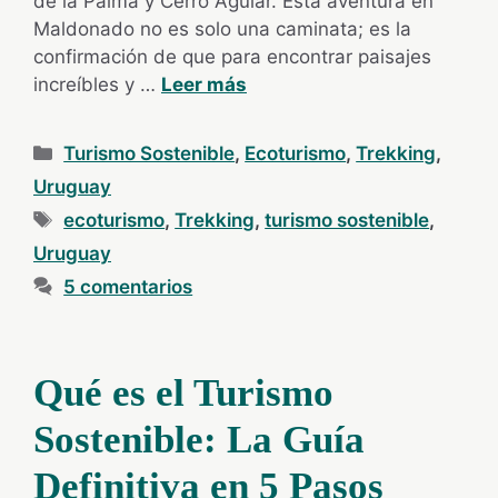
de la Palma y Cerro Aguiar. Esta aventura en
Maldonado no es solo una caminata; es la
confirmación de que para encontrar paisajes
increíbles y …
Leer más
Categorías
Turismo Sostenible
,
Ecoturismo
,
Trekking
,
Uruguay
Etiquetas
ecoturismo
,
Trekking
,
turismo sostenible
,
Uruguay
5 comentarios
Qué es el Turismo
Sostenible: La Guía
Definitiva en 5 Pasos