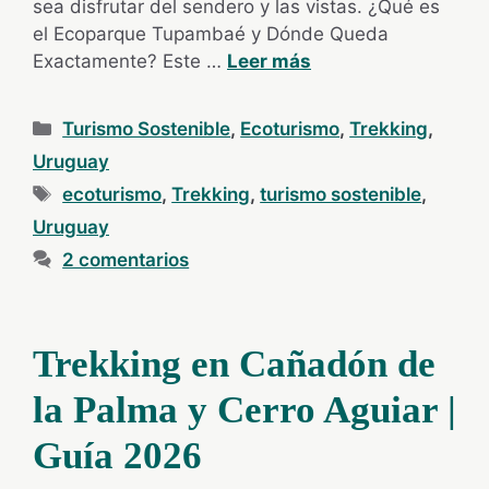
sea disfrutar del sendero y las vistas. ¿Qué es
el Ecoparque Tupambaé y Dónde Queda
Exactamente? Este …
Leer más
Categorías
Turismo Sostenible
,
Ecoturismo
,
Trekking
,
Uruguay
Etiquetas
ecoturismo
,
Trekking
,
turismo sostenible
,
Uruguay
2 comentarios
Trekking en Cañadón de
la Palma y Cerro Aguiar |
Guía 2026