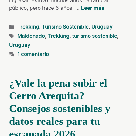
ingresar, estuvo muchos años cerrado al
público, pero hace 6 años, …
Leer más
Categorías
Trekking
,
Turismo Sostenible
,
Uruguay
Etiquetas
Maldonado
,
Trekking
,
turismo sostenible
,
Uruguay
1 comentario
¿Vale la pena subir el
Cerro Arequita?
Consejos sostenibles y
datos reales para tu
escapada 2026